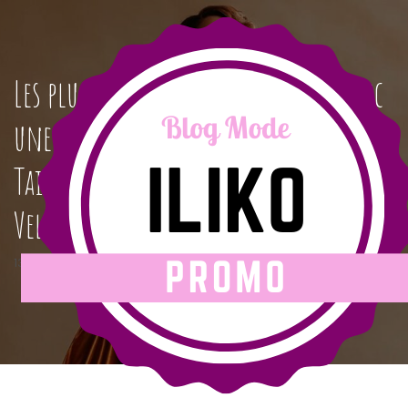
Les plus belles coiffures à porter avec
une Robe de Soirée Empire Grande
Taille Moulante et Asymétrique en
Velours
13 janvier 2025
|
iliko-promo