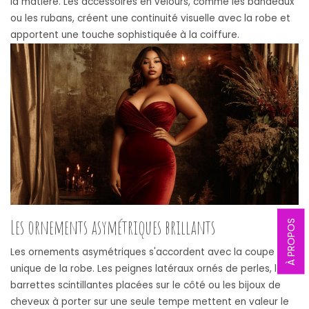
la matière. Les accessoires en velours, comme les bandeaux
ou les rubans, créent une continuité visuelle avec la robe et
apportent une touche sophistiquée à la coiffure.
Les ornements asymétriques brillants
À PROPOS
Les ornements asymétriques s'accordent avec la coupe
unique de la robe. Les peignes latéraux ornés de perles, les
barrettes scintillantes placées sur le côté ou les bijoux de
cheveux à porter sur une seule tempe mettent en valeur le