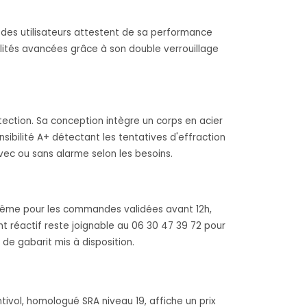
e des utilisateurs attestent de sa performance
alités avancées grâce à son double verrouillage
tection. Sa conception intègre un corps en acier
sibilité A+ détectant les tentatives d'effraction
avec ou sans alarme selon les besoins.
r même pour les commandes validées avant 12h,
nt réactif reste joignable au 06 30 47 39 72 pour
 de gabarit mis à disposition.
ivol, homologué SRA niveau 19, affiche un prix