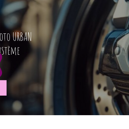
moto URBAN
système