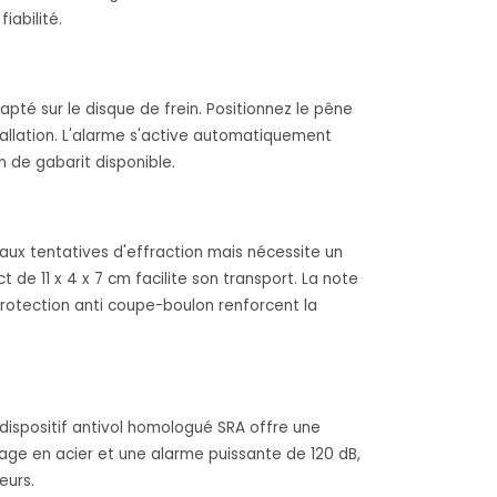
iabilité.
é sur le disque de frein. Positionnez le pêne
stallation. L'alarme s'active automatiquement
n de gabarit disponible.
e aux tentatives d'effraction mais nécessite un
 de 11 x 4 x 7 cm facilite son transport. La note
protection anti coupe-boulon renforcent la
ispositif antivol homologué SRA offre une
lage en acier et une alarme puissante de 120 dB,
eurs.