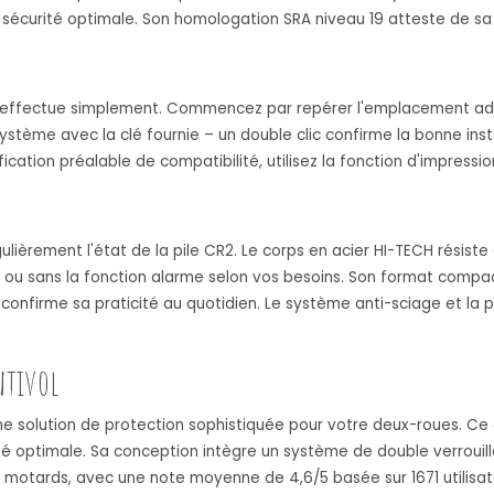
sécurité optimale. Son homologation SRA niveau 19 atteste de sa f
effectue simplement. Commencez par repérer l'emplacement adapt
 système avec la clé fournie – un double clic confirme la bonne in
ication préalable de compatibilité, utilisez la fonction d'impressio
gulièrement l'état de la pile CR2. Le corps en acier HI-TECH résist
ec ou sans la fonction alarme selon vos besoins. Son format compact
 confirme sa praticité au quotidien. Le système anti-sciage et la 
ntivol
 solution de protection sophistiquée pour votre deux-roues. Ce d
ité optimale. Sa conception intègre un système de double verrouil
s motards, avec une note moyenne de 4,6/5 basée sur 1671 utilisat