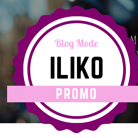
Découvrez le bloque disque 
999 : protection optimale et 
antivol haute performance
13 février 2025
|
iliko-promo