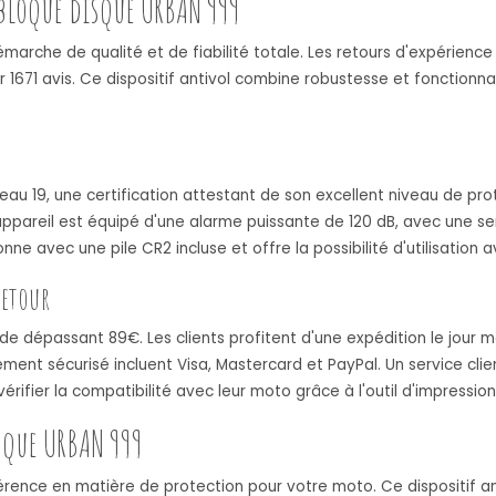
 bloque disque URBAN 999
marche de qualité et de fiabilité totale. Les retours d'expérienc
 1671 avis. Ce dispositif antivol combine robustesse et fonctionn
au 19, une certification attestant de son excellent niveau de pro
ppareil est équipé d'une alarme puissante de 120 dB, avec une sen
e avec une pile CR2 incluse et offre la possibilité d'utilisation 
retour
de dépassant 89€. Les clients profitent d'une expédition le jou
ement sécurisé incluent Visa, Mastercard et PayPal. Un service clie
ifier la compatibilité avec leur moto grâce à l'outil d'impression
isque URBAN 999
ence en matière de protection pour votre moto. Ce dispositif ant