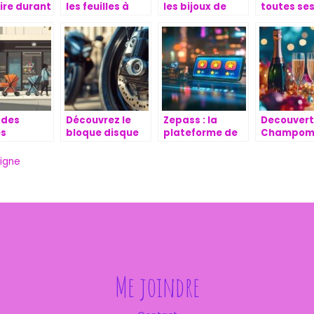
ire durant
les feuilles à
les bijoux de
toutes se
age : les
rouler
fantaisie :
facettes :
e voyage !
caracteristiques,
Decouvro
choix, achat,
ensemble
port
l’univers d
blog lifest
 des
Découvrez le
Zepass : la
Decouvert
s
bloque disque
plateforme de
Champomy
ues :
moto URBAN 999
revente de
une altern
ez
: protection
billets vue par
festive sa
igne
ctement
optimale et
ses utilisateurs
alcool pou
 Poussette
système antivol
toutes les
hien :
haute
occasions
et gros
performance
Me joindre