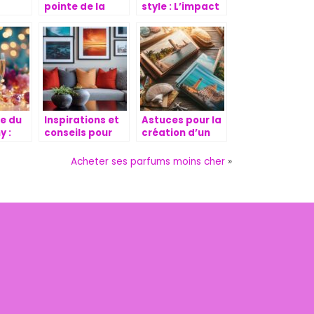
s
pointe de la
style : L’impact
mode grace aux
des blogs de
ns
blogs beaute :
beaute sur
tendances et
votre
’un
inspirations
personnalite
yle
e du
Inspirations et
Astuces pour la
 :
conseils pour
création d’un
ative
commander des
album photo de
ns
tirages photo
vacances
Acheter ses parfums moins cher
»
r
mémorables
personnalisé