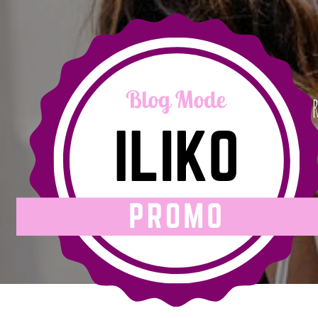
Les signes qui montrent vot
addiction au shopping
20 février 2020
|
iliko-promo